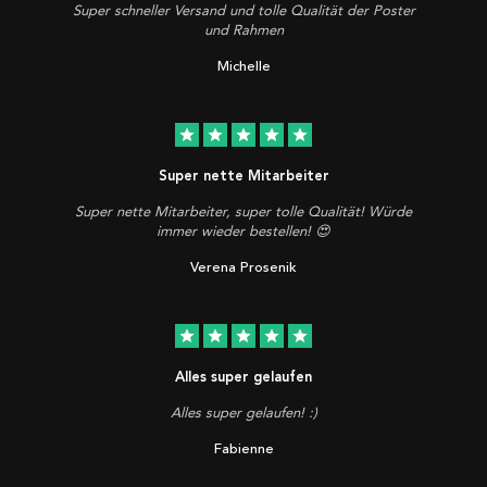
Super schneller Versand und tolle Qualität der Poster
und Rahmen
Michelle
star
star
star
star
star
Super nette Mitarbeiter
Super nette Mitarbeiter, super tolle Qualität! Würde
immer wieder bestellen! 😍
Verena Prosenik
star
star
star
star
star
Alles super gelaufen
Alles super gelaufen! :)
Fabienne