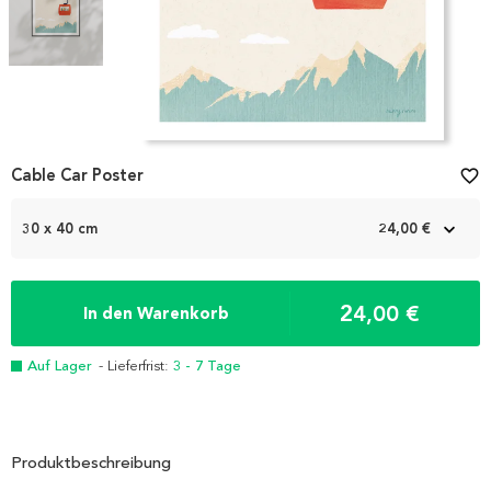
Item
Cable Car Poster
favorite_border
1
of
2
30 x 40 cm
24,00 €
24,00 €
In den Warenkorb
Auf Lager
- Lieferfrist:
3 - 7 Tage
Produktbeschreibung