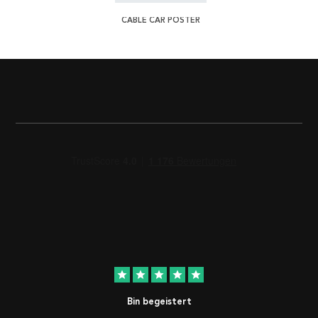
CABLE CAR POSTER
star
star
star
star
star
Bin begeistert