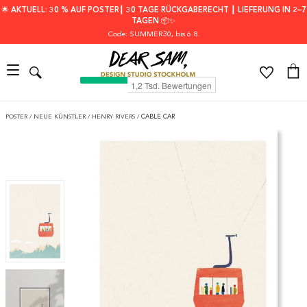
🌟 AKTUELL: 30 % AUF POSTER┃ 30 TAGE RÜCKGABERECHT ┃ LIEFERUNG IN 2–7
TAGEN 📦✨
Code: SUMMER30
, bis 6.8.
POSTER
/
NEUE KÜNSTLER
/
HENRY RIVERS
/
CABLE CAR