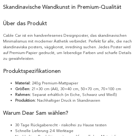
Skandinavische Wandkunst in Premium-Qualität
Über das Produkt
Cable Car ist ein handverlesenes Designposter, das skandinavischen
Minimalismus mit moderner Ästhetik verbindet. Perfekt für alle, die nach
skandinaviska posters, väggkonst, inredning suchen. Jedes Poster wird
auf Premium-Papier gedruckt, um lebendige Farben und scharfe Details
zu gewährleisten.
Produktspezifikationen
Material:
240g Premium-Mattpapier
Größen:
21×30 cm (A4), 30×40 cm, 50×70 cm, 70×100 cm
Rahmen:
Separat erhältlich (in Eiche, Schwarz und Weiß)
Produktion:
Nachhaltiger Druck in Skandinavien
Warum Dear Sam wählen?
30 Tage Rückgaberecht - risikofrei zu Hause testen
Schnelle Lieferung 2-4 Werktage