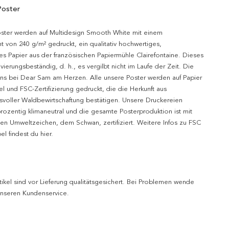
Poster
oster werden auf Multidesign Smooth White mit einem
t von 240 g/m² gedruckt, ein qualitativ hochwertiges,
es Papier aus der französischen Papiermühle Clairefontaine. Dieses
hivierungsbeständig, d. h., es vergilbt nicht im Laufe der Zeit. Die
uns bei Dear Sam am Herzen. Alle unsere Poster werden auf Papier
l und FSC-Zertifizierung gedruckt, die die Herkunft aus
svoller Waldbewirtschaftung bestätigen. Unsere Druckereien
prozentig klimaneutral und die gesamte Posterproduktion ist mit
n Umweltzeichen, dem Schwan, zertifiziert. Weitere Infos zu FSC
l findest du hier.
tikel sind vor Lieferung qualitätsgesichert. Bei Problemen wende
 unseren Kundenservice.