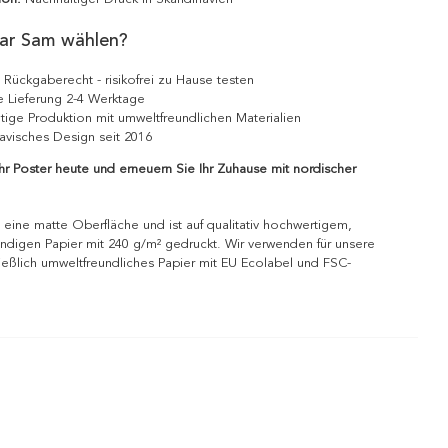
ar Sam wählen?
 Rückgaberecht - risikofrei zu Hause testen
e Lieferung 2-4 Werktage
tige Produktion mit umweltfreundlichen Materialien
avisches Design seit 2016
Ihr Poster heute und erneuern Sie Ihr Zuhause mit nordischer
 eine matte Oberfläche und ist auf qualitativ hochwertigem,
ndigen Papier mit 240 g/m² gedruckt. Wir verwenden für unsere
ießlich umweltfreundliches Papier mit EU Ecolabel und FSC-