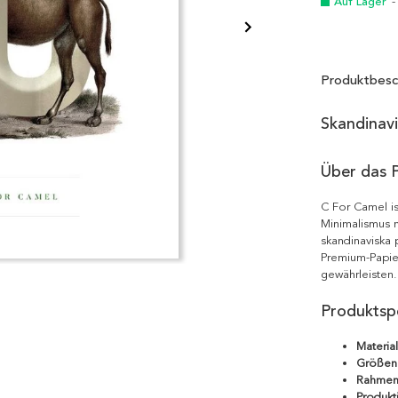
Auf Lager
-
Produktbesc
Skandinav
Über das 
C For Camel i
Minimalismus m
skandinaviska 
Premium-Papie
gewährleisten.
Produktspe
Material
Größen
Rahmen
Produkt