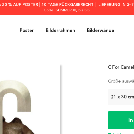
: 30 % AUF POSTER┃ 30 TAGE RÜCKGABERECHT ┃ LIEFERUNG IN 2–
Code: SUMMER30
, bis 8.8.
Poster
Bilderrahmen
Bilderwände
C For Camel
Größe auswä
21 x 30 c
I