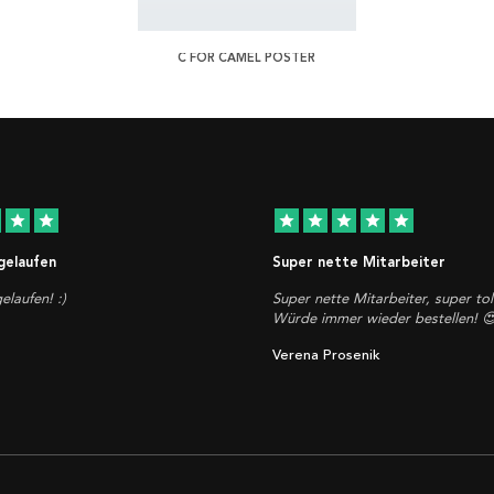
C FOR CAMEL POSTER
star
star
star
star
star
star
star
 gelaufen
Super nette Mitarbeiter
elaufen! :)
Super nette Mitarbeiter, super tol
Würde immer wieder bestellen! 
Verena Prosenik