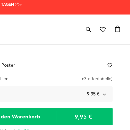
7 TAGEN 📦✨
 Poster
favorite_border
hlen
(Größentabelle)
m
9,95 €
9,95 €
n den Warenkorb