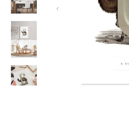
Item
1
of
5