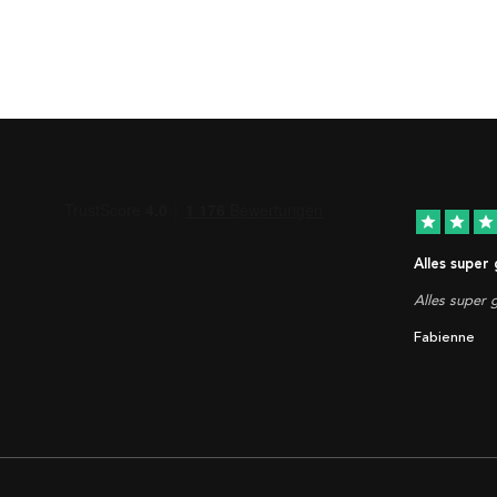
star
star
star
Alles super
Alles super g
Fabienne