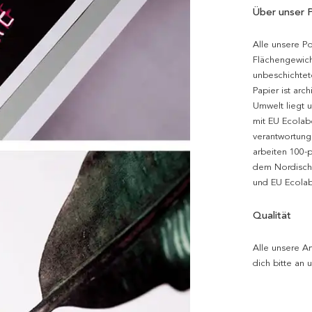
Über unser 
Alle unsere P
Flächengewich
unbeschichtet
Papier ist arc
Umwelt liegt 
mit EU Ecolabe
verantwortung
arbeiten 100-
dem Nordische
und EU Ecolabe
Qualität
Alle unsere Ar
dich bitte an