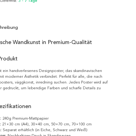
 Lieferfrist:
3 - 7 Tage
hreibung
ische Wandkunst in Premium-Qualität
Produkt
st ein handverlesenes Designposter, das skandinavischen
it moderner Ästhetik verbindet. Perfekt für alle, die nach
posters, väggkonst, inredning suchen. Jedes Poster wird auf
r gedruckt, um lebendige Farben und scharfe Details zu
zifikationen
:
240g Premium-Mattpapier
:
21×30 cm (A4), 30×40 cm, 50×70 cm, 70×100 cm
:
Separat erhältlich (in Eiche, Schwarz und Weiß)
ion:
Nachhaltiger Druck in Skandinavien