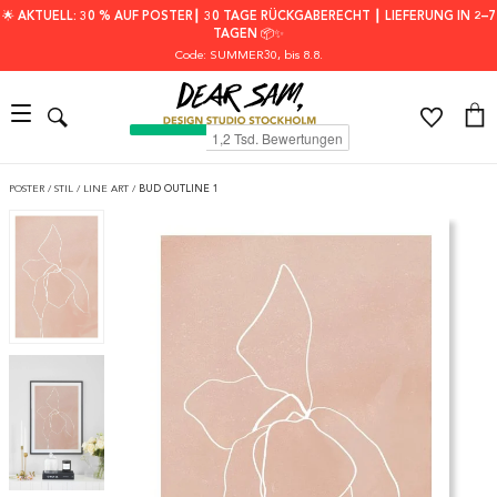
🌟 AKTUELL: 30 % AUF POSTER┃ 30 TAGE RÜCKGABERECHT ┃ LIEFERUNG IN 2–7
TAGEN 📦✨
Code: SUMMER30
, bis 8.8.
POSTER
/
STIL
/
LINE ART
/
BUD OUTLINE 1