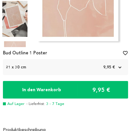
Item
1
Bud Outline 1 Poster
favorite_border
of
4
21 x 30 cm
9,95 €
9,95 €
In den Warenkorb
Auf Lager
- Lieferfrist:
3 - 7 Tage
Produktbeschreibung