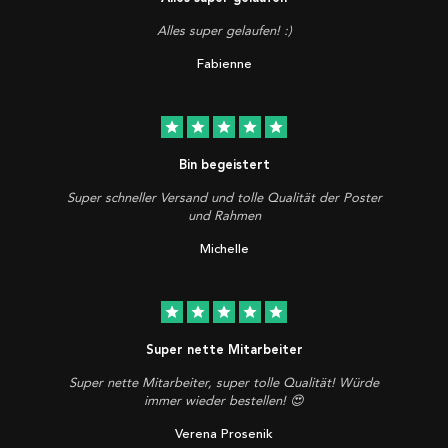
Alles super gelaufen! :)
Fabienne
star
star
star
star
star
Bin begeistert
Super schneller Versand und tolle Qualität der Poster
und Rahmen
Michelle
star
star
star
star
star
Super nette Mitarbeiter
Super nette Mitarbeiter, super tolle Qualität! Würde
immer wieder bestellen! 😍
Verena Prosenik