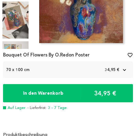
Item
Bouquet Of Flowers By O.Redon Poster
favorite_border
1
of
4
70 x 100 cm
34,95 €
34,95 €
In den Warenkorb
Auf Lager
- Lieferfrist:
3 - 7 Tage
Produktbeschreibung