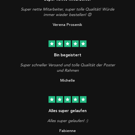
Super nette Mitarbeiter, super tolle Qualität! Würde
immer wieder bestellen! 😍
Verena Prosenik
star
star
star
star
star
Bin begeistert
Super schneller Versand und tolle Qualität der Poster
und Rahmen
Michelle
star
star
star
star
star
Alles super gelaufen
Alles super gelaufen! :)
Fabienne