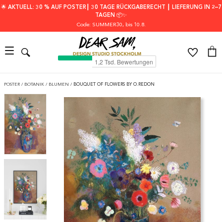
🌟 AKTUELL: 30 % AUF POSTER┃ 30 TAGE RÜCKGABERECHT ┃ LIEFERUNG IN 2–7
TAGEN 📦✨
Code: SUMMER30
, bis 10.8.
POSTER
/
BOTANIK
/
BLUMEN
/
BOUQUET OF FLOWERS BY O.REDON