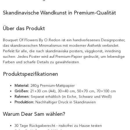
Skandinavische Wandkunst in Premium-Qualität
Über das Produkt
Bouquet Of Flowers By O.Redon ist ein handverlesenes Designposter,
das skandinavischen Minimalismus mit moderner Ästhetik verbindet.
Perfekt für alle, die nach skandinaviska posters, väggkonst, inredning
suchen. Jedes Poster wird auf Premium-Papier gedruckt, um lebendige
Farben und scharfe Details zu gewährleisten.
Produktspezifikationen
Material:
240g Premium-Mattpapier
Größen:
21×30 cm (A4), 30×40 cm, 50×70 cm, 70×100 cm
Rahmen:
Separat erhältlich (in Eiche, Schwarz und Weiß)
Produktion:
Nachhaltiger Druck in Skandinavien
Warum Dear Sam wählen?
30 Tage Rückgaberecht - risikofrei zu Hause testen