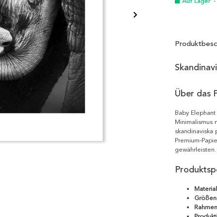
Auf Lager
-
Produktbesc
Skandinav
Über das 
Baby Elephant 
Minimalismus m
skandinaviska 
Premium-Papie
gewährleisten.
Produktspe
Material
Größen
Rahmen
Produkt