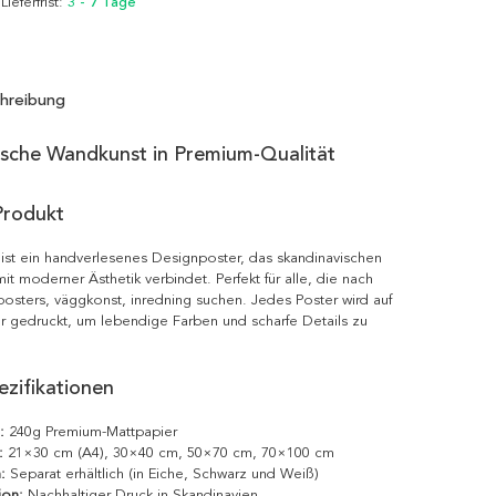
 Lieferfrist:
3 - 7 Tage
hreibung
ische Wandkunst in Premium-Qualität
Produkt
ist ein handverlesenes Designposter, das skandinavischen
it moderner Ästhetik verbindet. Perfekt für alle, die nach
posters, väggkonst, inredning suchen. Jedes Poster wird auf
r gedruckt, um lebendige Farben und scharfe Details zu
zifikationen
:
240g Premium-Mattpapier
:
21×30 cm (A4), 30×40 cm, 50×70 cm, 70×100 cm
:
Separat erhältlich (in Eiche, Schwarz und Weiß)
ion:
Nachhaltiger Druck in Skandinavien