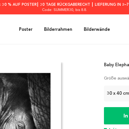
: 30 % AUF POSTER┃ 30 TAGE RÜCKGABERECHT ┃ LIEFERUNG IN 2–
Code: SUMMER30
, bis 8.8.
Poster
Bilderrahmen
Bilderwände
Baby Elepha
Größe auswä
30 x 40 c
I