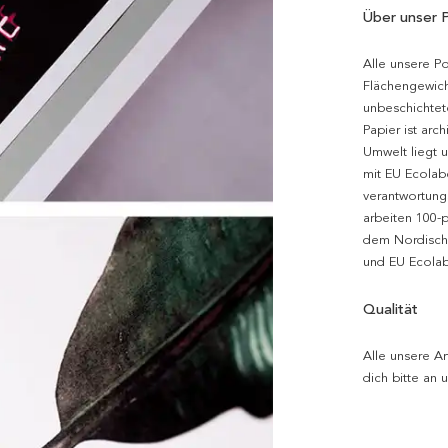
Über unser 
Alle unsere P
Flächengewich
unbeschichtet
Papier ist arc
Umwelt liegt 
mit EU Ecolabe
verantwortung
arbeiten 100-
dem Nordische
und EU Ecolabe
Qualität
Alle unsere Ar
dich bitte an