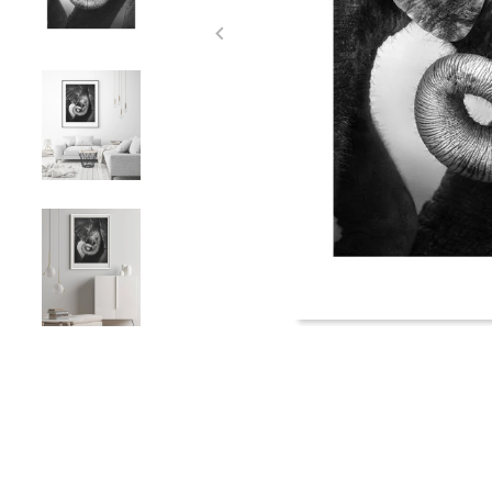
Item
1
of
5