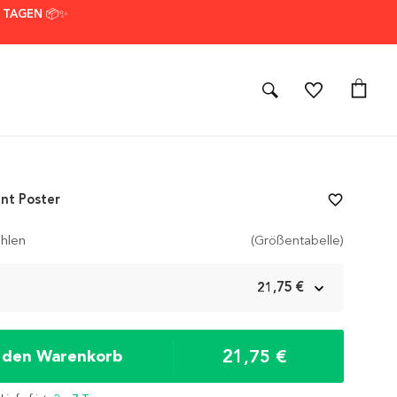
7 TAGEN 📦✨
nt Poster
favorite_border
hlen
(Größentabelle)
m
21,75 €
21,75 €
n den Warenkorb