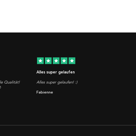
star
star
star
star
star
Alles super gelaufen
le Qualität!
Alles super gelaufen! :)

Fabienne