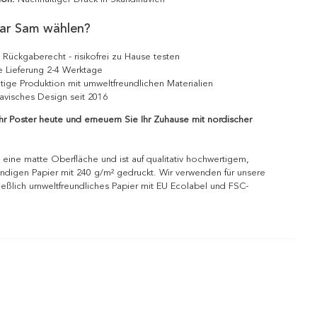
ar Sam wählen?
 Rückgaberecht - risikofrei zu Hause testen
e Lieferung 2-4 Werktage
tige Produktion mit umweltfreundlichen Materialien
avisches Design seit 2016
Ihr Poster heute und erneuern Sie Ihr Zuhause mit nordischer
 eine matte Oberfläche und ist auf qualitativ hochwertigem,
ndigen Papier mit 240 g/m² gedruckt. Wir verwenden für unsere
ießlich umweltfreundliches Papier mit EU Ecolabel und FSC-