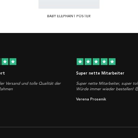
BABY ELEPHANT POSTER
star
star
star
star
star
star
star
ert
Super nette Mitarbeiter
ler Versand und tolle Qualität der
Super nette Mitarbeiter, super tol
 Rahmen
Würde immer wieder bestellen! 
Verena Prosenik