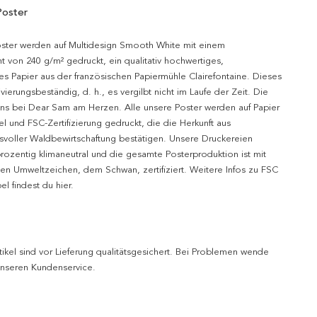
Poster
oster werden auf Multidesign Smooth White mit einem
t von 240 g/m² gedruckt, ein qualitativ hochwertiges,
es Papier aus der französischen Papiermühle Clairefontaine. Dieses
hivierungsbeständig, d. h., es vergilbt nicht im Laufe der Zeit. Die
uns bei Dear Sam am Herzen. Alle unsere Poster werden auf Papier
l und FSC-Zertifizierung gedruckt, die die Herkunft aus
svoller Waldbewirtschaftung bestätigen. Unsere Druckereien
prozentig klimaneutral und die gesamte Posterproduktion ist mit
n Umweltzeichen, dem Schwan, zertifiziert. Weitere Infos zu FSC
l findest du hier.
tikel sind vor Lieferung qualitätsgesichert. Bei Problemen wende
 unseren Kundenservice.