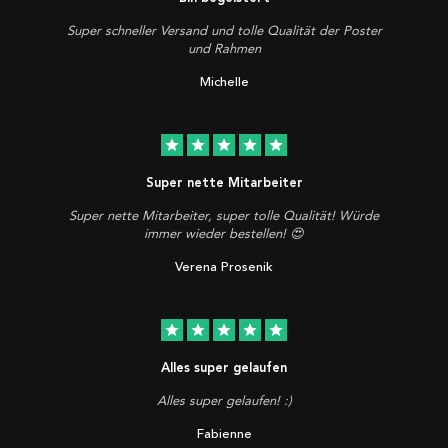
Super schneller Versand und tolle Qualität der Poster
und Rahmen
Michelle
star
star
star
star
star
Super nette Mitarbeiter
Super nette Mitarbeiter, super tolle Qualität! Würde
immer wieder bestellen! 😍
Verena Prosenik
star
star
star
star
star
Alles super gelaufen
Alles super gelaufen! :)
Fabienne