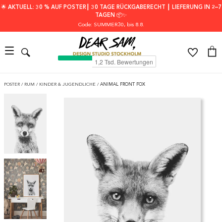
🌟 AKTUELL: 30 % AUF POSTER┃ 30 TAGE RÜCKGABERECHT ┃ LIEFERUNG IN 2–7
TAGEN 📦✨
Code: SUMMER30
, bis 8.8.
POSTER
/
RUM
/
KINDER & JUGENDLICHE
/
ANIMAL FRONT FOX