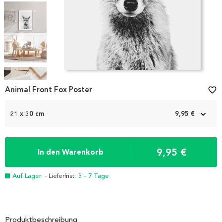
Item
1
Animal Front Fox Poster
favorite_border
of
5
21 x 30 cm
9,95 €
9,95 €
In den Warenkorb
Auf Lager
- Lieferfrist:
3 - 7 Tage
Produktbeschreibung