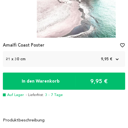
Amalfi Coast Poster
favorite_border
21 x 30 cm
9,95 €
9,95 €
In den Warenkorb
Auf Lager
- Lieferfrist:
3 - 7 Tage
Produktbeschreibung