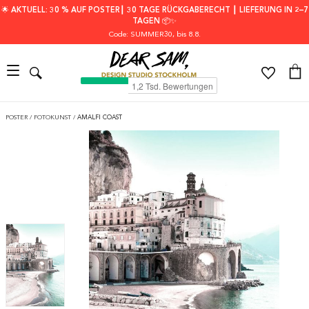
🌟 AKTUELL: 30 % AUF POSTER┃ 30 TAGE RÜCKGABERECHT ┃ LIEFERUNG IN 2–7
TAGEN 📦✨
Code: SUMMER30
, bis 8.8.
POSTER
/
FOTOKUNST
/
AMALFI COAST