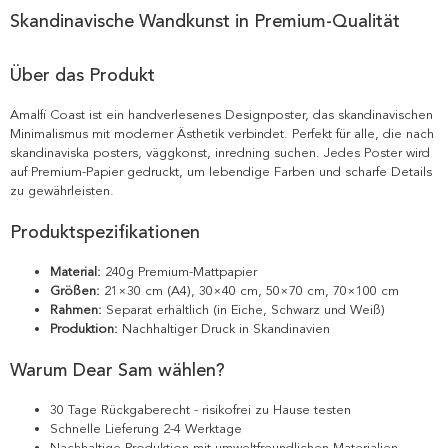
Skandinavische Wandkunst in Premium-Qualität
Über das Produkt
Amalfi Coast ist ein handverlesenes Designposter, das skandinavischen
Minimalismus mit moderner Ästhetik verbindet. Perfekt für alle, die nach
skandinaviska posters, väggkonst, inredning suchen. Jedes Poster wird
auf Premium-Papier gedruckt, um lebendige Farben und scharfe Details
zu gewährleisten.
Produktspezifikationen
Material:
240g Premium-Mattpapier
Größen:
21×30 cm (A4), 30×40 cm, 50×70 cm, 70×100 cm
Rahmen:
Separat erhältlich (in Eiche, Schwarz und Weiß)
Produktion:
Nachhaltiger Druck in Skandinavien
Warum Dear Sam wählen?
30 Tage Rückgaberecht - risikofrei zu Hause testen
Schnelle Lieferung 2-4 Werktage
Nachhaltige Produktion mit umweltfreundlichen Materialien