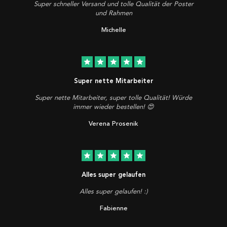
Super schneller Versand und tolle Qualität der Poster
und Rahmen
Michelle
star
star
star
star
star
Super nette Mitarbeiter
Super nette Mitarbeiter, super tolle Qualität! Würde
immer wieder bestellen! 😍
Verena Prosenik
star
star
star
star
star
Alles super gelaufen
Alles super gelaufen! :)
Fabienne