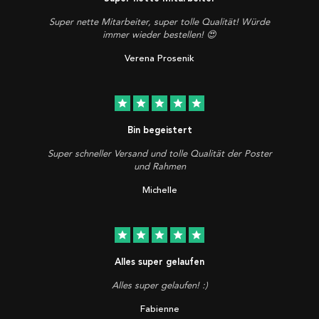
Super nette Mitarbeiter, super tolle Qualität! Würde
immer wieder bestellen! 😍
Verena Prosenik
star
star
star
star
star
Bin begeistert
Super schneller Versand und tolle Qualität der Poster
und Rahmen
Michelle
star
star
star
star
star
Alles super gelaufen
Alles super gelaufen! :)
Fabienne