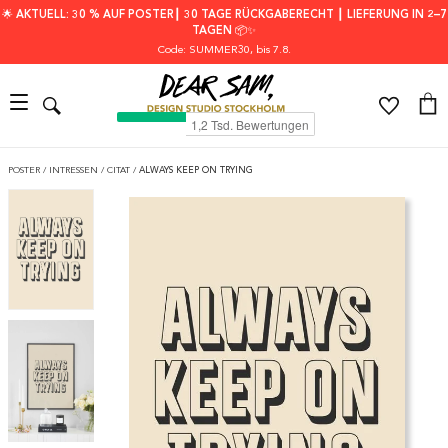
🌟 AKTUELL: 30 % AUF POSTER┃ 30 TAGE RÜCKGABERECHT ┃ LIEFERUNG IN 2–7
TAGEN 📦✨
Code: SUMMER30
, bis 7.8.
POSTER
/
INTRESSEN
/
CITAT
/
ALWAYS KEEP ON TRYING