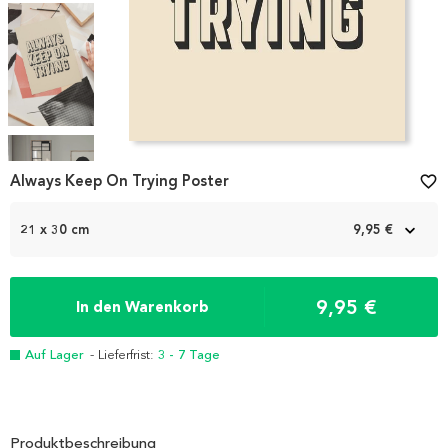
Item
1
Always Keep On Trying Poster
favorite_border
of
4
21 x 30 cm
9,95 €
9,95 €
In den Warenkorb
Auf Lager
- Lieferfrist:
3 - 7 Tage
Produktbeschreibung