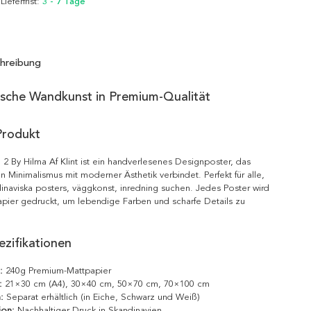
 Lieferfrist:
3 - 7 Tage
hreibung
ische Wandkunst in Premium-Qualität
Produkt
 2 By Hilma Af Klint ist ein handverlesenes Designposter, das
n Minimalismus mit moderner Ästhetik verbindet. Perfekt für alle,
inaviska posters, väggkonst, inredning suchen. Jedes Poster wird
pier gedruckt, um lebendige Farben und scharfe Details zu
zifikationen
:
240g Premium-Mattpapier
:
21×30 cm (A4), 30×40 cm, 50×70 cm, 70×100 cm
:
Separat erhältlich (in Eiche, Schwarz und Weiß)
ion:
Nachhaltiger Druck in Skandinavien