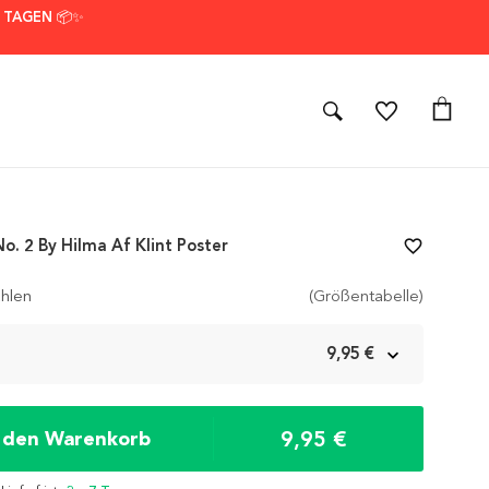
7 TAGEN 📦✨
o. 2 By Hilma Af Klint Poster
favorite_border
hlen
(Größentabelle)
m
9,95 €
9,95 €
n den Warenkorb