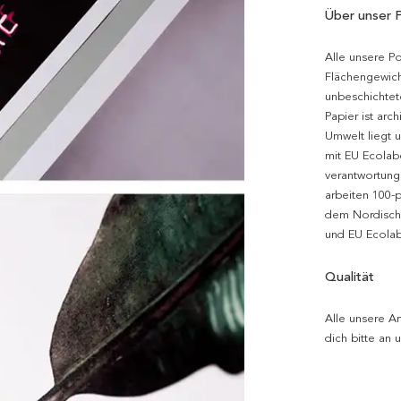
Über unser 
Alle unsere P
Flächengewich
unbeschichtet
Papier ist arc
Umwelt liegt 
mit EU Ecolabe
verantwortung
arbeiten 100-
dem Nordische
und EU Ecolabe
Qualität
Alle unsere Ar
dich bitte an