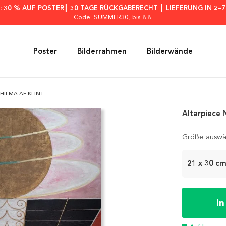
: 30 % AUF POSTER┃ 30 TAGE RÜCKGABERECHT ┃ LIEFERUNG IN 2–
Code: SUMMER30
, bis 8.8.
Poster
Bilderrahmen
Bilderwände
 HILMA AF KLINT
Altarpiece N
Größe auswä
21 x 30 c
I