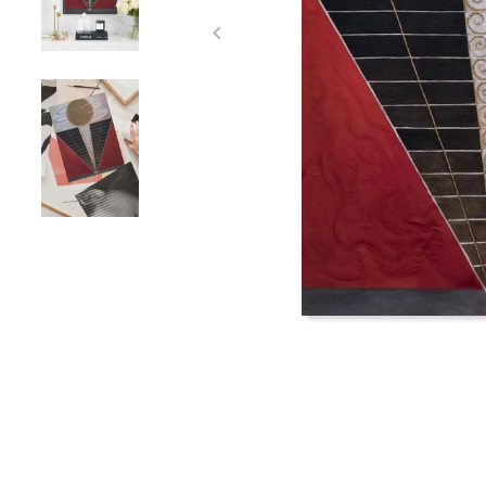
Item
1
of
3