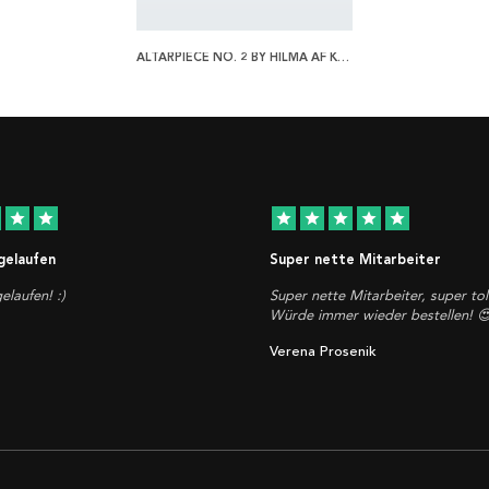
ALTARPIECE NO. 2 BY HILMA AF KLINT POSTER
star
star
star
star
star
star
star
 gelaufen
Super nette Mitarbeiter
elaufen! :)
Super nette Mitarbeiter, super tol
Würde immer wieder bestellen! 
Verena Prosenik