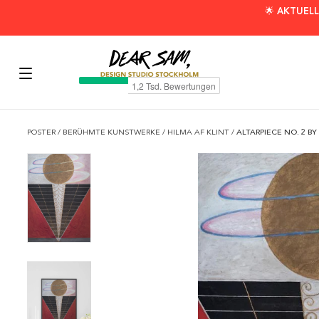
🌟 AKTUELL
POSTER
/
BERÜHMTE KUNSTWERKE
/
HILMA AF KLINT
/
ALTARPIECE NO. 2 BY