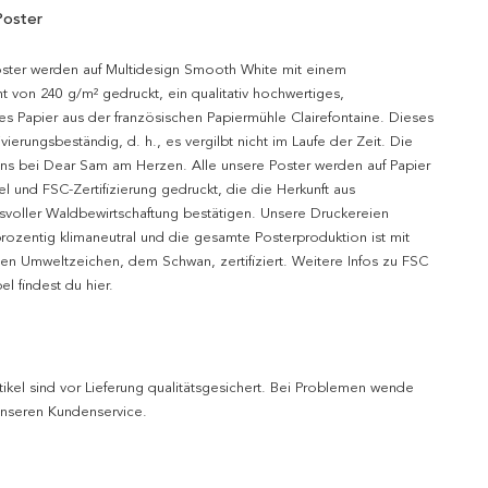
Poster
oster werden auf Multidesign Smooth White mit einem
t von 240 g/m² gedruckt, ein qualitativ hochwertiges,
es Papier aus der französischen Papiermühle Clairefontaine. Dieses
hivierungsbeständig, d. h., es vergilbt nicht im Laufe der Zeit. Die
uns bei Dear Sam am Herzen. Alle unsere Poster werden auf Papier
l und FSC-Zertifizierung gedruckt, die die Herkunft aus
svoller Waldbewirtschaftung bestätigen. Unsere Druckereien
prozentig klimaneutral und die gesamte Posterproduktion ist mit
n Umweltzeichen, dem Schwan, zertifiziert. Weitere Infos zu FSC
l findest du hier.
tikel sind vor Lieferung qualitätsgesichert. Bei Problemen wende
 unseren Kundenservice.