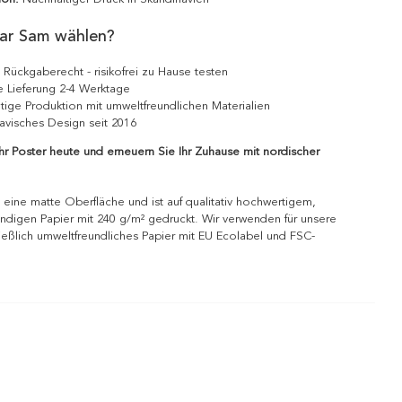
ar Sam wählen?
 Rückgaberecht - risikofrei zu Hause testen
e Lieferung 2-4 Werktage
tige Produktion mit umweltfreundlichen Materialien
avisches Design seit 2016
Ihr Poster heute und erneuern Sie Ihr Zuhause mit nordischer
 eine matte Oberfläche und ist auf qualitativ hochwertigem,
ndigen Papier mit 240 g/m² gedruckt. Wir verwenden für unsere
ießlich umweltfreundliches Papier mit EU Ecolabel und FSC-