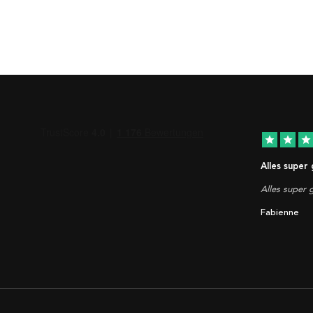
star
star
star
Alles super
Alles super g
Fabienne