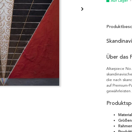
Auf Lager
-
Produktbesc
Skandinav
Über das 
Altarpiece No.
skandinavische
die nach skand
auf Premium-Pa
gewährleisten.
Produktspe
Material
Größen
Rahmen
Produkt