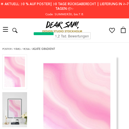
🌟 AKTUELL: 30 % AUF POSTER┃ 30 TAGE RÜCKGABERECHT ┃ LIEFERUNG IN 2–7
TAGEN 📦✨
Code: SUMMER30
, bis 7.8.
POSTER
/
FÄRG
/
ROSA
/
AGATE GRADIENT