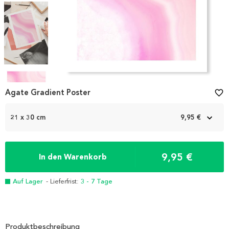
Item
1
Agate Gradient Poster
favorite_border
of
4
21 x 30 cm
9,95 €
9,95 €
In den Warenkorb
Auf Lager
- Lieferfrist:
3 - 7 Tage
Produktbeschreibung