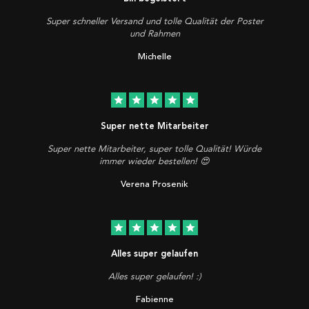
Super schneller Versand und tolle Qualität der Poster
und Rahmen
Michelle
star
star
star
star
star
Super nette Mitarbeiter
Super nette Mitarbeiter, super tolle Qualität! Würde
immer wieder bestellen! 😍
Verena Prosenik
star
star
star
star
star
Alles super gelaufen
Alles super gelaufen! :)
Fabienne