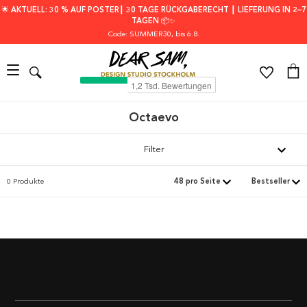
🌟 AKTUELL: 30 % AUF POSTER┃ 30 TAGE RÜCKGABERECHT ┃ LIEFERUNG IN 2–7
TAGEN 📦✨
Code: SUMMER30
, bis 6.8.
Octaevo
Filter
0 Produkte