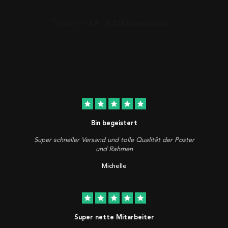
star
star
star
star
star
Bin begeistert
Super schneller Versand und tolle Qualität der Poster
und Rahmen
Michelle
star
star
star
star
star
Super nette Mitarbeiter