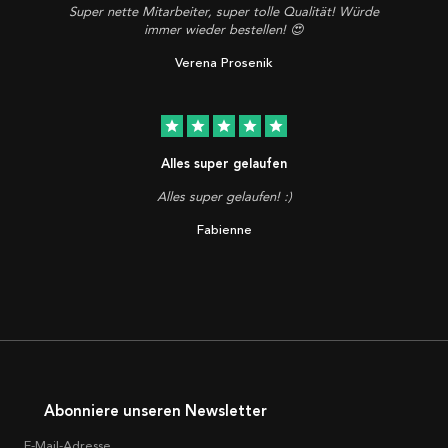
Super nette Mitarbeiter, super tolle Qualität! Würde
immer wieder bestellen! 😍
Verena Prosenik
star
star
star
star
star
Alles super gelaufen
Alles super gelaufen! :)
Fabienne
Abonniere unseren Newsletter
E-Mail-Adresse