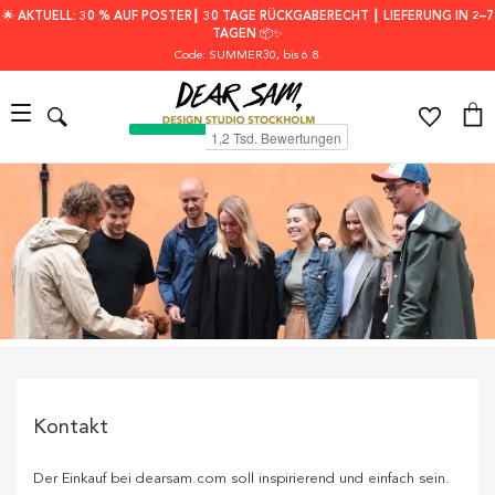
🌟 AKTUELL: 30 % AUF POSTER┃ 30 TAGE RÜCKGABERECHT ┃ LIEFERUNG IN 2–7
TAGEN 📦✨
Code: SUMMER30
, bis 6.8.
Kontakt
Der Einkauf bei dearsam.com soll inspirierend und einfach sein.