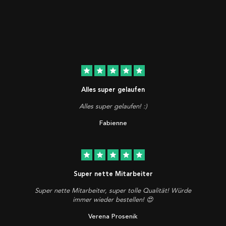
star
star
star
star
star
Alles super gelaufen
Alles super gelaufen! :)
Fabienne
star
star
star
star
star
Super nette Mitarbeiter
Super nette Mitarbeiter, super tolle Qualität! Würde
immer wieder bestellen! 😍
Verena Prosenik