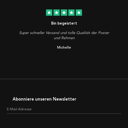
star
star
star
star
star
Bin begeistert
Super schneller Versand und tolle Qualität der Poster
und Rahmen
Michelle
Abonniere unseren Newsletter
E-Mail-Adresse