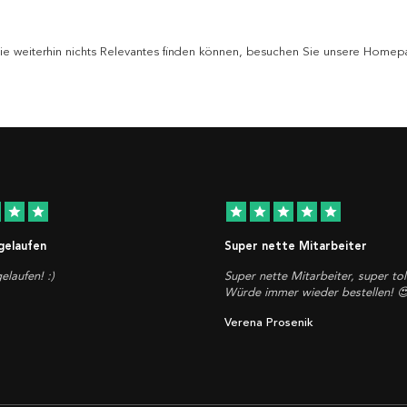
 Sie weiterhin nichts Relevantes finden können, besuchen Sie unsere Homepa
star
star
star
star
star
star
star
 gelaufen
Super nette Mitarbeiter
elaufen! :)
Super nette Mitarbeiter, super tol
Würde immer wieder bestellen! 
Verena Prosenik