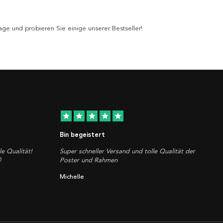
ge und probieren Sie einige unserer Bestseller!
star
star
star
star
star
Bin begeistert
le Qualität!
Super schneller Versand und tolle Qualität der

Poster und Rahmen
Michelle