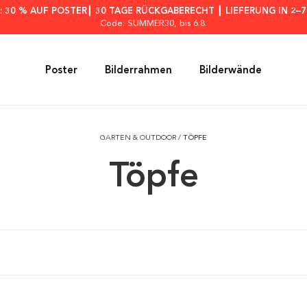
: 30 % AUF POSTER┃ 30 TAGE RÜCKGABERECHT ┃ LIEFERUNG IN 2–
Code: SUMMER30
, bis 6.8.
Poster
Bilderrahmen
Bilderwände
GARTEN & OUTDOOR
/
TÖPFE
Töpfe