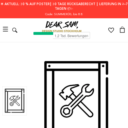
🌟 AKTUELL: 30 % AUF POSTER┃ 30 TAGE RÜCKGABERECHT ┃ LIEFERUNG IN 2–7
TAGEN 📦✨
Code: SUMMER30
, bis 8.8.