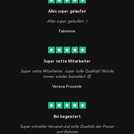
star
star
star
star
star
Alles super gelaufen
Alles super gelaufen! :)
Fabienne
star
star
star
star
star
Super nette Mitarbeiter
Super nette Mitarbeiter, super tolle Qualität! Würde
immer wieder bestellen! 😍
Verena Prosenik
star
star
star
star
star
Bin begeistert
Super schneller Versand und tolle Qualität der Poster
und Rahmen