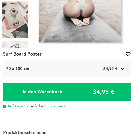
Item
Surf Board Poster
favorite_border
1
of
7
70 x 100 cm
34,95 €
34,95 €
In den Warenkorb
Auf Lager
- Lieferfrist:
3 - 7 Tage
Produktbeschreibung