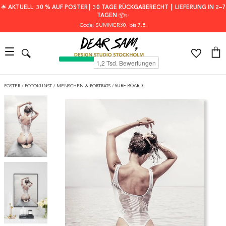
🌟 AKTUELL: 30 % AUF POSTER┃ 30 TAGE RÜCKGABERECHT ┃ LIEFERUNG IN 2–7
TAGEN 📦✨
Code: SUMMER30
, bis 7.8.
POSTER
/
FOTOKUNST
/
MENSCHEN & PORTRÄTS
/
SURF BOARD