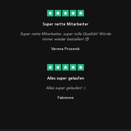
star
star
star
star
star
Super nette Mitarbeiter
Super nette Mitarbeiter, super tolle Qualität! Würde
immer wieder bestellen! 😍
Verena Prosenik
star
star
star
star
star
Alles super gelaufen
Alles super gelaufen! :)
Fabienne