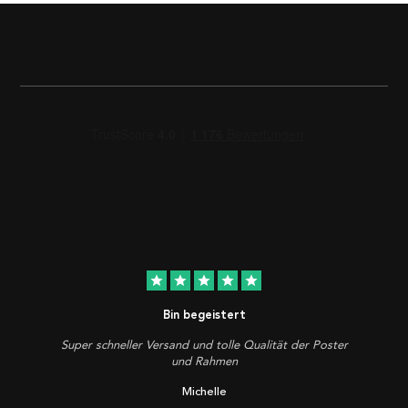
star
star
star
star
star
Bin begeistert
Super schneller Versand und tolle Qualität der Poster
und Rahmen
Michelle