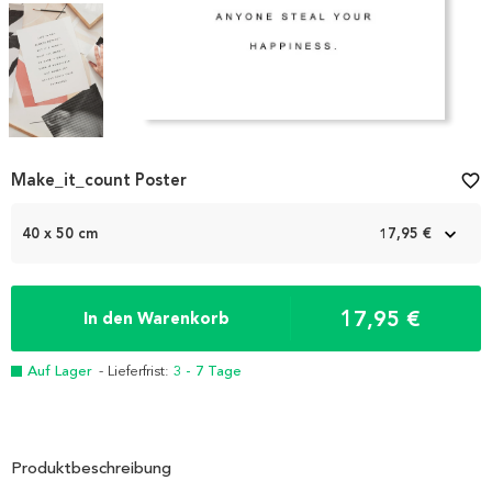
Item
Make_it_count Poster
favorite_border
1
of
3
40 x 50 cm
17,95 €
17,95 €
In den Warenkorb
Auf Lager
- Lieferfrist:
3 - 7 Tage
Produktbeschreibung