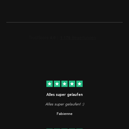
star
star
star
star
star
Alles super gelaufen
Alles super gelaufen! :)
Fabienne