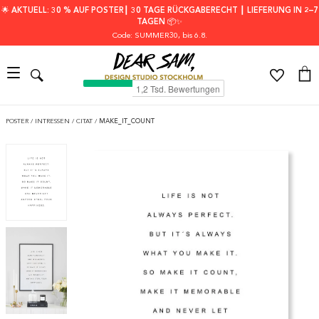
🌟 AKTUELL: 30 % AUF POSTER┃ 30 TAGE RÜCKGABERECHT ┃ LIEFERUNG IN 2–7
TAGEN 📦✨
Code: SUMMER30
, bis 6.8.
POSTER
/
INTRESSEN
/
CITAT
/
MAKE_IT_COUNT