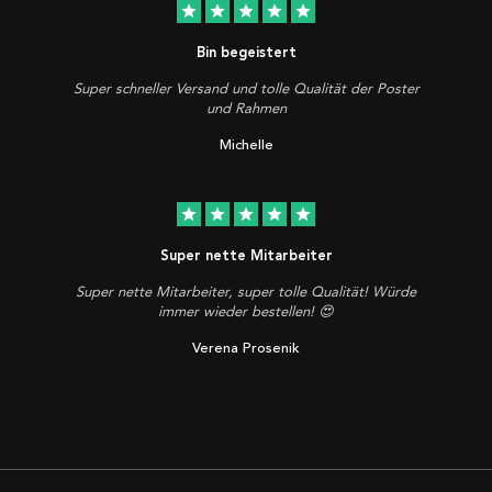
star
star
star
star
star
Bin begeistert
Super schneller Versand und tolle Qualität der Poster
und Rahmen
Michelle
star
star
star
star
star
Super nette Mitarbeiter
Super nette Mitarbeiter, super tolle Qualität! Würde
immer wieder bestellen! 😍
Verena Prosenik