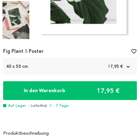
Item
Fig Plant 3 Poster
favorite_border
1
of
3
40 x 50 cm
17,95 €
17,95 €
In den Warenkorb
Auf Lager
- Lieferfrist:
3 - 7 Tage
Produktbeschreibung