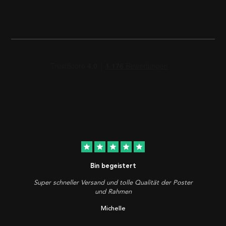
star
star
star
star
star
Bin begeistert
Super schneller Versand und tolle Qualität der Poster
und Rahmen
Michelle