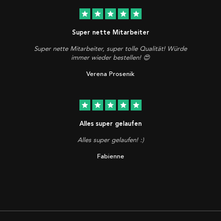
star
star
star
star
star
Super nette Mitarbeiter
Super nette Mitarbeiter, super tolle Qualität! Würde
immer wieder bestellen! 😍
Verena Prosenik
star
star
star
star
star
Alles super gelaufen
Alles super gelaufen! :)
Fabienne