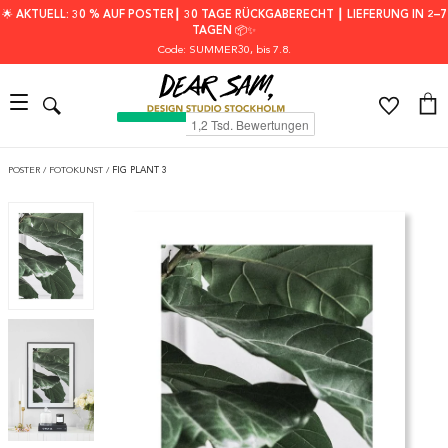
🌟 AKTUELL: 30 % AUF POSTER┃ 30 TAGE RÜCKGABERECHT ┃ LIEFERUNG IN 2–7
TAGEN 📦✨
Code: SUMMER30
, bis 7.8.
POSTER
/
FOTOKUNST
/
FIG PLANT 3