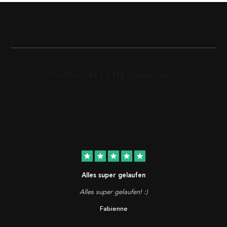
star
star
star
star
star
Alles super gelaufen
Alles super gelaufen! :)
Fabienne