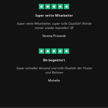
star
star
star
star
star
Super nette Mitarbeiter
Super nette Mitarbeiter, super tolle Qualität! Würde
immer wieder bestellen! 😍
Verena Prosenik
star
star
star
star
star
Bin begeistert
Super schneller Versand und tolle Qualität der Poster
und Rahmen
Michelle