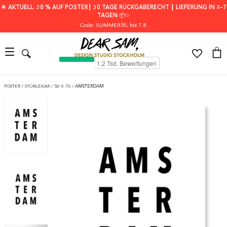
🌟 AKTUELL: 30 % AUF POSTER┃ 30 TAGE RÜCKGABERECHT ┃ LIEFERUNG IN 2–7
TAGEN 📦✨
Code: SUMMER30
, bis 7.8.
POSTER
/
STORLEKAR
/
50 X 70
/
AMSTERDAM