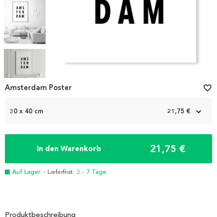
Item
1
Amsterdam Poster
favorite_border
of
5
30 x 40 cm
21,75 €
21,75 €
In den Warenkorb
Auf Lager
- Lieferfrist:
3 - 7 Tage
Produktbeschreibung