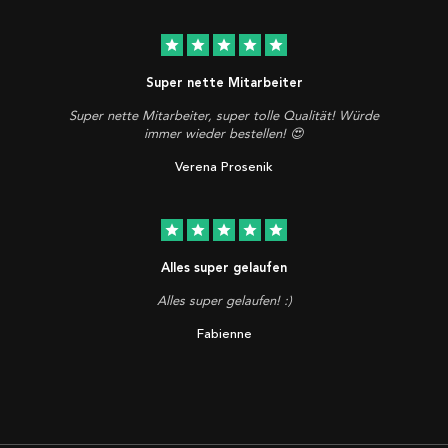
star
star
star
star
star
Super nette Mitarbeiter
Super nette Mitarbeiter, super tolle Qualität! Würde
immer wieder bestellen! 😍
Verena Prosenik
star
star
star
star
star
Alles super gelaufen
Alles super gelaufen! :)
Fabienne