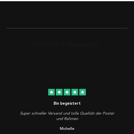
star
star
star
star
star
Bin begeistert
Super schneller Versand und tolle Qualität der Poster
und Rahmen
Michelle