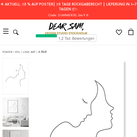
🌟 AKTUELL: 30 % AUF POSTER┃ 30 TAGE RÜCKGABERECHT ┃ LIEFERUNG IN 2–7
TAGEN 📦✨
Code: SUMMER30
, bis 9.8.
POSTER
/
STIL
/
LINE ART
/
A PAIR