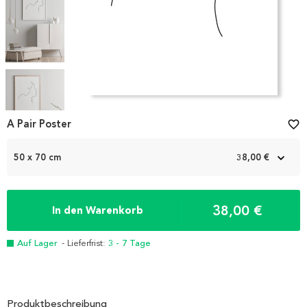
Item
1
A Pair Poster
favorite_border
of
4
50 x 70 cm
38,00 €
38,00 €
In den Warenkorb
Auf Lager
- Lieferfrist:
3 - 7 Tage
Produktbeschreibung